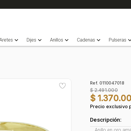
expand_more
expand_more
expand_more
expand_more
expand_
Aretes
Dijes
Anillos
Cadenas
Pulseras
Ref. 0110047018
$ 2.491.000
$ 1.370.0
Precio exclusivo 
Descripción:
Anillo en oro ama