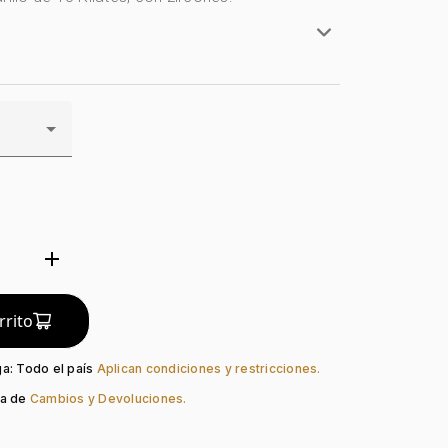
rillo
lates
 Geométricas
do:
Liso
guno
Zircón
add
d
rrito
ga: Todo el país
Aplican condiciones y restricciones.
ca de
Cambios y Devoluciones.