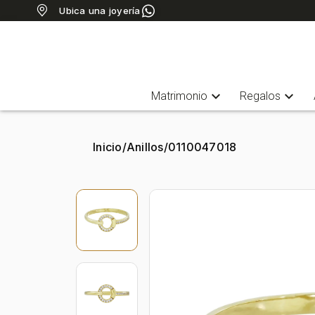
Ubica una joyería
expand_more
expand_more
Matrimonio
Regalos
Inicio
/
Anillos
/
0110047018