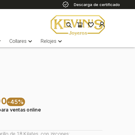
Descarga de certificado
more
expand_more
expand_more
Collares
Relojes
00
-45%
para ventas online
rillo de 18 Kilates, con zircones: