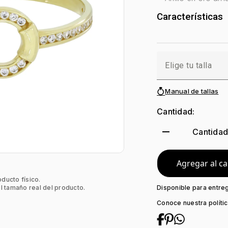
Características
Género:
Mujer
Tono Metal:
Ama
Metal:
Oro 18 Ki
Elige tu talla
Forma:
Figuras
Tipo de termina
Manual de tallas
Colección:
Nin
Piedra central:
Cantidad:
remove
Cantida
Agregar al ca
oducto físico.
l tamaño real del producto.
Disponible para entre
Conoce nuestra políti