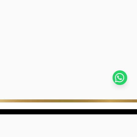
stra empresa
Negocios digitales
ra Historia
322-817-01-90