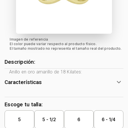
Imagen de referencia
El color puede variar respecto al producto físico.
El tamaño mostrado no representa el tamaño real del producto.
Descripción:
Anillo en oro amarillo de 18 Kilates:
Características
Género:
Mujer
Tono Metal:
Amarillo
Escoge tu talla:
Metal:
Oro 18 Kilates
Forma:
Infinito
5
5 - 1/2
6
6 - 1/4
Tipo de terminado:
Liso
Colección:
Ninguno