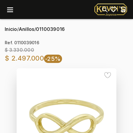
menu
Inicio
Anillos
0110039016
/
/
Ref. 0110039016
$ 3.330.000
$ 2.497.000
-25%