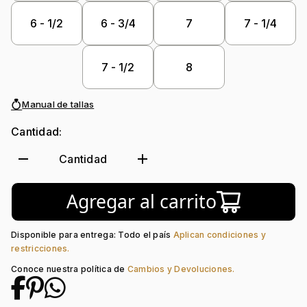
6 - 1/2
6 - 3/4
7
7 - 1/4
7 - 1/2
8
Manual de tallas
Cantidad:
remove
add
Cantidad
Agregar al carrito
Disponible para entrega: Todo el país
Aplican condiciones y
restricciones.
Conoce nuestra política de
Cambios y Devoluciones.