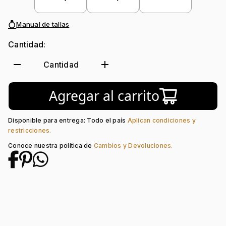
Colección:
Ninguno
Piedra central:
Zircón
Manual de tallas
Cantidad:
remove
add
Cantidad
Agregar al carrito
Disponible para entrega: Todo el país
Aplican condiciones y
restricciones.
Conoce nuestra política de
Cambios y Devoluciones.