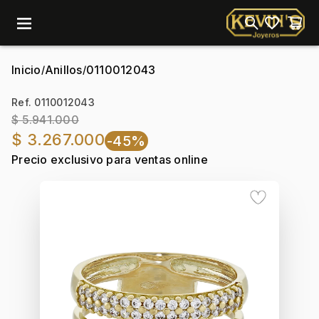
menu
Inicio
Anillos
0110012043
/
/
Ref. 0110012043
$ 5.941.000
$ 3.267.000
-45%
Precio exclusivo para ventas online