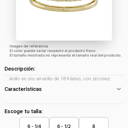
Imagen de referencia
El color puede variar respecto al producto físico.
El tamaño mostrado no representa el tamaño real del producto.
Descripción:
Anillo en oro amarillo de 18 Kilates, con zircones:
Características
Género:
Mujer
Tono Metal:
Amarillo
Escoge tu talla:
Metal:
Oro 18 Kilates
Forma:
Franjas
6 - 1/4
6 - 1/2
8
Tipo de terminado:
Liso