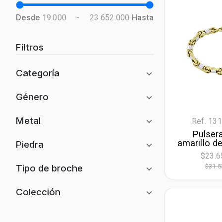
Desde
19.000
-
23.652.000
Hasta
Filtros
Categoría
Aro
Género
Pulsera
Niña/o
Metal
Ref. 13
Esclava
Pulser
Mujer
amarillo de
Oro Amarillo
Piedra
Tobillera
21 cm. d
Hombre
$23.6
Oro Blanco
mm. d
Diamante
Tipo de broche
$31.5
Unisex
Oro Rosa
Esmeralda
Picoloro
Colección
Dos Tonos
Zafiro
Gancho
Tres Tonos
Venezia
Rubí