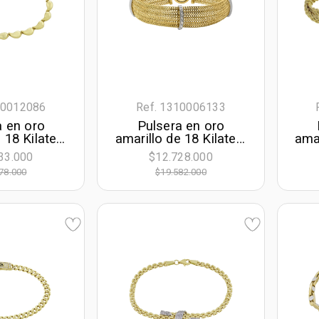
10012086
Ref. 1310006133
a en oro
Pulsera en oro
 18 Kilates,
amarillo de 18 Kilates,
amar
e largo, 5
con zircones, 19 cm.
1
33.000
$12.728.000
e ancho
de largo, 13 mm. de
78.000
$19.582.000
ancho