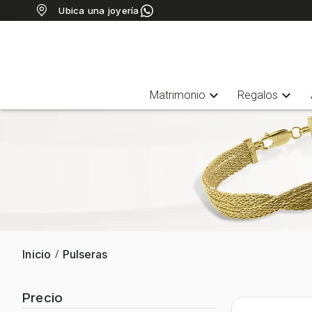
Ubica una joyería
expand_more
expand_more
Matrimonio
Regalos
Inicio
Pulseras
/
Precio