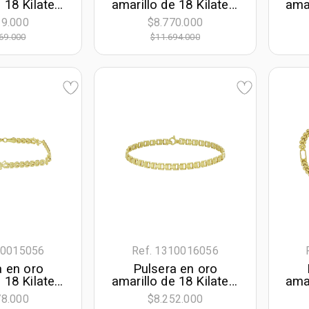
 18 Kilates,
amarillo de 18 Kilates,
amar
e largo, 9
21 cm. de largo, 3.50
19 
19.000
$8.770.000
e ancho
mm. de ancho
69.000
$11.694.000
10015056
Ref. 1310016056
a en oro
Pulsera en oro
 18 Kilates,
amarillo de 18 Kilates,
amar
e largo, 4
20 cm. de largo, 5
1
78.000
$8.252.000
e ancho
mm. de ancho