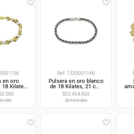
10001156
Ref. 1320001146
a en oro
Pulsera en oro blanco
 18 Kilates,
de 18 Kilates, 21 cm.
ama
e largo, 6
de largo, 5 mm. de
con
52.000
$22.434.000
e ancho
ancho
la
37.000
$29.913.000