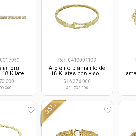
10017059
Ref. 0410001109
a en oro
Aro en oro amarillo de
 18 Kilates,
18 Kilates con visos,
amar
mante de
Plana, con zircones
1
70.000
$16.276.000
 de 4.70 Ct,
00.000
$21.702.000
largo, 2.50
e ancho
35%