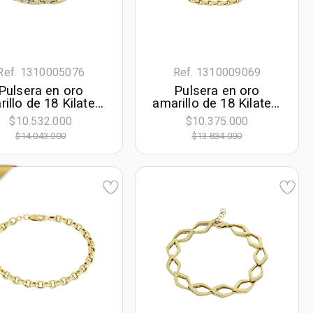
Ref. 1310005076
Ref. 1310009069
Pulsera en oro
Pulsera en oro
illo de 18 Kilates,
amarillo de 18 Kilates,
1 cm. de largo, 4
21 cm. de largo, 3.50
$10.532.000
$10.375.000
mm. de ancho
mm. de ancho
$14.043.000
$13.834.000