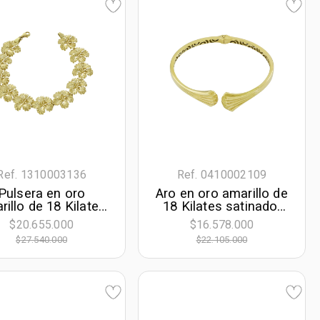
Ref. 1310003136
Ref. 0410002109
Pulsera en oro
Aro en oro amarillo de
rillo de 18 Kilates
18 Kilates satinado,
 visos, 19 cm. de
Plana, 3.50 mm. de
$20.655.000
$16.578.000
rgo, 15.50 mm. de
ancho
$27.540.000
$22.105.000
ancho