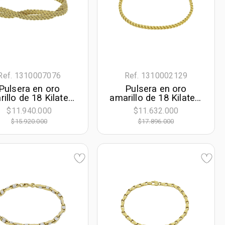
Ref. 1310007076
Ref. 1310002129
Pulsera en oro
Pulsera en oro
illo de 18 Kilates,
amarillo de 18 Kilates,
9 cm. de largo, 6
20 cm. de largo, 3
$11.940.000
$11.632.000
mm. de ancho
mm. de ancho
$15.920.000
$17.896.000