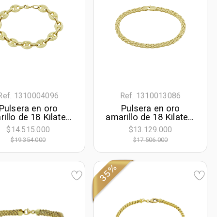
Ref. 1310004096
Ref. 1310013086
Pulsera en oro
Pulsera en oro
illo de 18 Kilates,
amarillo de 18 Kilates,
9 cm. de largo, 9
19 cm. de largo, 4.50
$14.515.000
$13.129.000
mm. de ancho
mm. de ancho
$19.354.000
$17.506.000
35%