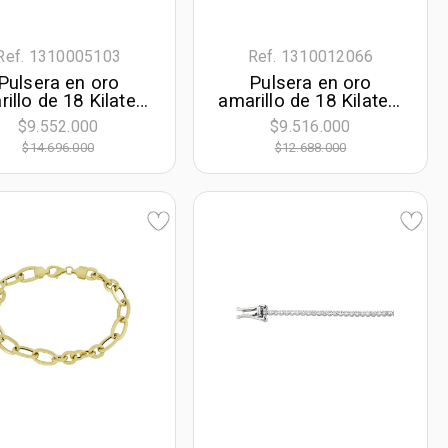
Ref. 1310005103
Ref. 1310012066
Pulsera en oro
Pulsera en oro
illo de 18 Kilates,
amarillo de 18 Kilates,
1 cm. de largo, 6
18 cm. de largo, 9
$9.552.000
$9.516.000
mm. de ancho
mm. de ancho
$14.696.000
$12.688.000