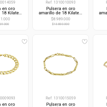
10014059
Ref. 1310010093
a en oro
Pulsera en oro
 18 Kilates,
amarillo de 18 Kilates,
amar
largo, 3.50
19 cm. de largo, 9
18 
51.000
$8.989.000
e ancho
mm. de ancho
69.000
$13.830.000
10009093
Ref. 1310015059
a en oro
Pulsera en oro