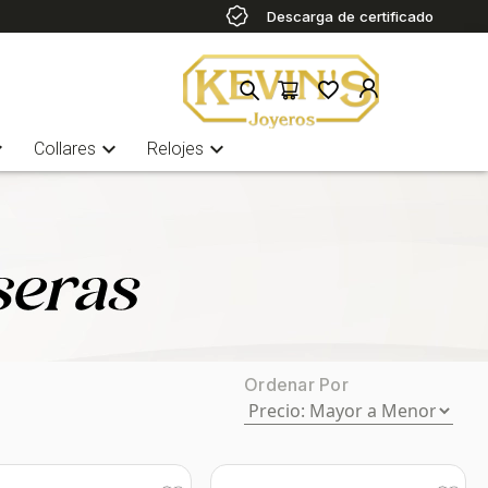
Descarga de certificado
more
expand_more
expand_more
Collares
Relojes
Ordenar Por