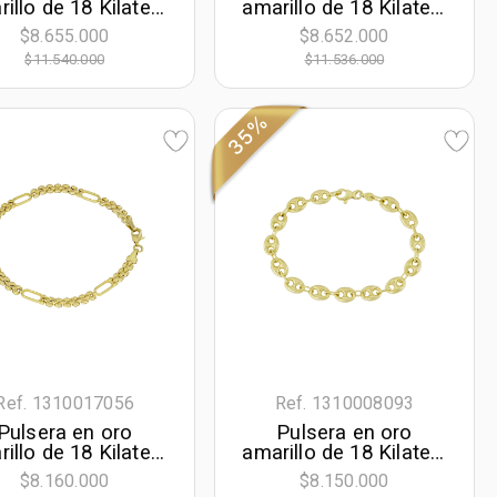
illo de 18 Kilates,
amarillo de 18 Kilates,
cm. de largo, 4.50
21 cm. de largo, 4.50
$8.655.000
$8.652.000
mm. de ancho
mm. de ancho
$11.540.000
$11.536.000
35%
Ref. 1310017056
Ref. 1310008093
Pulsera en oro
Pulsera en oro
illo de 18 Kilates,
amarillo de 18 Kilates,
9 cm. de largo, 4
21 cm. de largo, 7.50
$8.160.000
$8.150.000
mm. de ancho
mm. de ancho