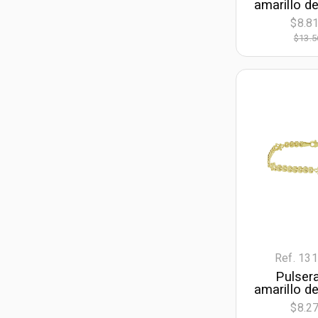
amarillo de
21 cm. d
$8.8
mm. d
$13.5
Ref. 13
Pulser
amarillo de
19 cm. d
$8.2
mm. d