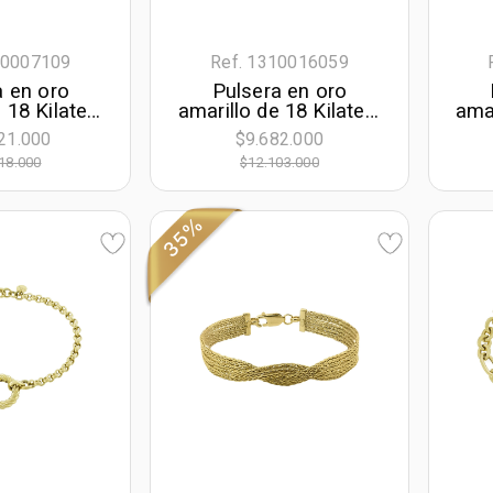
10007109
Ref. 1310016059
a en oro
Pulsera en oro
 18 Kilates,
amarillo de 18 Kilates,
amar
e largo, 5
19 cm. de largo, 5.50
2
21.000
$9.682.000
e ancho
mm. de ancho
18.000
$12.103.000
35%