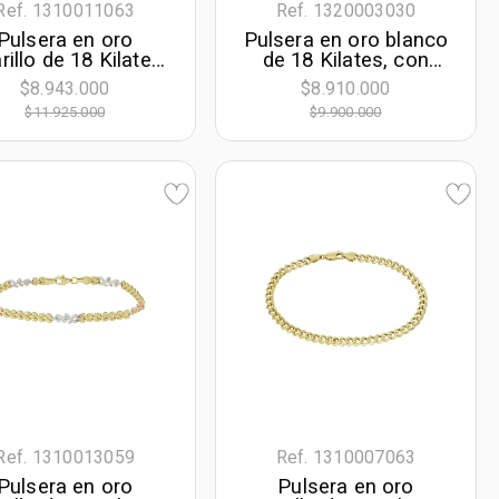
Ref. 1310011063
Ref. 1320003030
Pulsera en oro
Pulsera en oro blanco
illo de 18 Kilates,
de 18 Kilates, con
cm. de largo, 6.50
diamante de
$8.943.000
$8.910.000
mm. de ancho
laboratorio de 1.50 Ct,
$11.925.000
$9.900.000
18 cm. de largo, 1.50
mm. de ancho
Ref. 1310013059
Ref. 1310007063
Pulsera en oro
Pulsera en oro