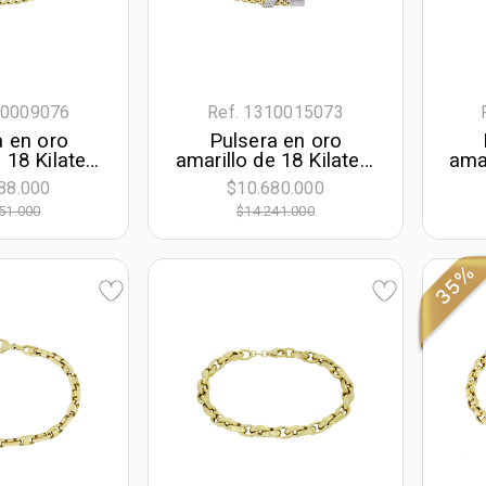
10009076
Ref. 1310015073
a en oro
Pulsera en oro
 18 Kilates,
amarillo de 18 Kilates,
amar
nes, 19 cm.
con zircones, 19 cm.
2
88.000
$10.680.000
, 5 mm. de
de largo, 3.50 mm. de
51.000
$14.241.000
cho
ancho
35%