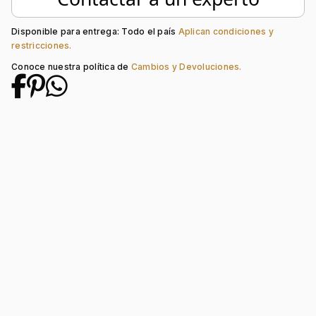
Longitud:
19
Tipo de terminado:
Liso
Tipo de Broche:
Pico Loro
Disponible para entrega: Todo el país
Aplican condiciones y
restricciones.
Conoce nuestra política de
Cambios y Devoluciones.