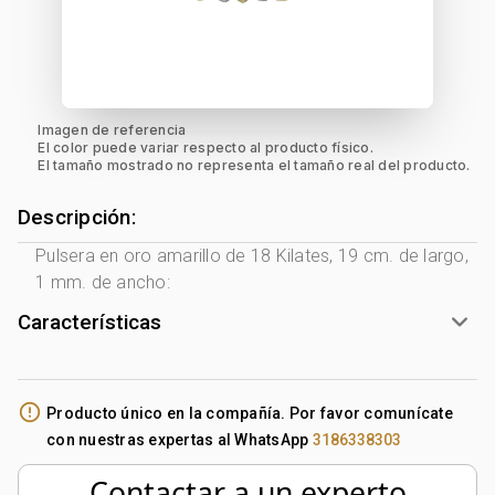
Imagen de referencia
El color puede variar respecto al producto físico.
El tamaño mostrado no representa el tamaño real del producto.
Descripción:
Pulsera en oro amarillo de 18 Kilates, 19 cm. de largo,
1 mm. de ancho:
Características
Género:
Mujer
Tono Metal:
2 Tonos Amarillo - Blanco
error_outline
Producto único en la compañía. Por favor comunícate
Metal:
Oro 18 Kilates
con nuestras expertas al WhatsApp
3186338303
Tejido:
Figuras Geométricas
Subforma:
Cubos
Contactar a un experto